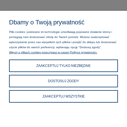
Dbamy o Twoją prywatność
MOJE KONTO
Pliki cookies i pokrewne im technologie umożliwiają poprawne działanie strony i
pomagają nam dostosować ofertę do Twoich potrzeb. Możesz zaakceptować
wykorzystanie przez nas wszystkich tych plików i przejść do sklepu lub dostosować
REALIZACJA ZAMÓWIENIA
użycie plików do swoich preferencji, wybierając opcję "Dostosuj zgody".
Więcej o plikach cookies przeczytasz w naszej Polityce prywatności.
INFORMACJE
ZAAKCEPTUJ TYLKO NIEZBĘDNE
O NAS
DOSTOSUJ ZGODY
POMOC
ZAAKCEPTUJ WSZYSTKIE
POKAŻ PEŁNĄ WERSJĘ STRONY
Sklep internetowy Shoper.pl